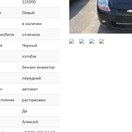
115000
я
Левый
в наличии
омобиля
отличное
я.
Черный
хэтчбэк
бензин инжектор
передний
ч
автомат
стояние
растаможен
Да
Алексей