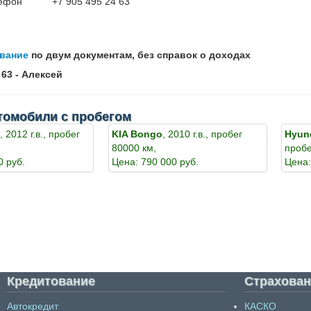
лефон
+7 905 495 24 63
вание
по двум документам, без справок о доходах
 63 - Алексей
томобили с пробегом
а
, 2012 г.в., пробег
KIA Bongo
, 2010 г.в., пробег
Hyund
80000 км,
пробе
0 руб.
Цена: 790 000 руб.
Цена:
Кредитование
Страхован
Автокредит
КАСКО