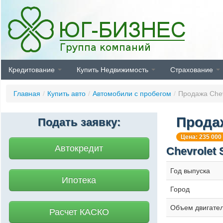
Кредитование
Купить Недвижимость
Страхование
Главная
/
Купить авто
/
Автомобили с пробегом
/
Продажа Chevr
Продаж
Подать заявку:
Цена: 235 000
Автокредит
Chevrolet 
Год выпуска
Ипотека
Город
Объем двигате
Расчет КАСКО