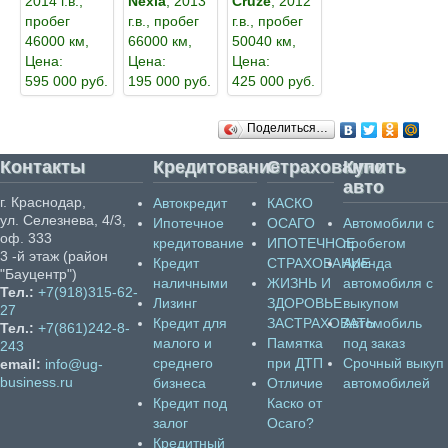
2014 г.в.,
Nexia
, 2013
Cruze
, 2012
пробег
г.в., пробег
г.в., пробег
46000 км,
66000 км,
50040 км,
Цена:
Цена:
Цена:
595 000 руб.
195 000 руб.
425 000 руб.
Поделиться…
Контакты
Кредитование
Страхование
Купить
авто
г. Краснодар,
Автокредит
КАСКО
ул. Селезнева, 4/3,
Ипотечное
ОСАГО
Автомобили с
оф. 333
кредитование
ИПОТЕЧНОЕ
пробегом
3 -й этаж (район
Кредит
СТРАХОВАНИЕ
Аренда
"Бауцентр")
наличными
ЖИЗНЬ И
автомобиля с
Тел.:
+7(918)315-62-
Лизинг
ЗДОРОВЬЕ
выкупом
27
Кредит для
ЗАСТРАХОВАТЬ
Автомобиль
Тел.:
+7(861)242-8-
малого и
Памятка
под заказ
243
среднего
при ДТП
Срочный выкуп
email:
info@ug-
business.ru
бизнеса
Отличие
автомобилей
Кредит под
Каско от
залог
Осаго?
Кредитный