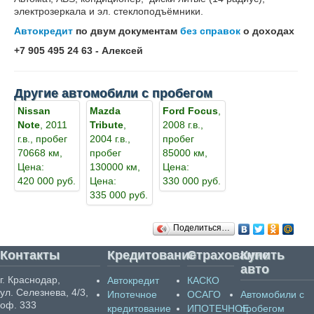
электрозеркала и эл. стеклоподъёмники.
Автокредит
по двум документам
без справок
о доходах
+7 905 495 24 63 - Алексей
Другие автомобили с пробегом
Nissan
Mazda
Ford Focus
,
Note
, 2011
Tribute
,
2008 г.в.,
г.в., пробег
2004 г.в.,
пробег
70668 км,
пробег
85000 км,
Цена:
130000 км,
Цена:
420 000 руб.
Цена:
330 000 руб.
335 000 руб.
Поделиться…
Контакты
Кредитование
Страхование
Купить
авто
г. Краснодар,
Автокредит
КАСКО
ул. Селезнева, 4/3,
Ипотечное
ОСАГО
Автомобили с
оф. 333
кредитование
ИПОТЕЧНОЕ
пробегом