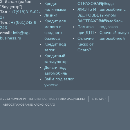
3 -й этаж (район
Кредит
СТРАХОВАНИЕ
Аренда
"Бауцентр")
наличными
ЖИЗНЬ И
автомобиля с
Тел.:
+7(918)315-62-
Лизинг
ЗДОРОВЬЕ
выкупом
27
Кредит для
ЗАСТРАХОВАТЬ
Автомобиль
Тел.:
+7(861)242-8-
малого и
Памятка
под заказ
243
среднего
при ДТП
Срочный выкуп
email:
info@ug-
business.ru
бизнеса
Отличие
автомобилей
Кредит под
Каско от
залог
Осаго?
Кредитный
калькулятор
Деньги под
автомобиль
Займ под залог
участка
© 2013 КОМПАНИЯ "ЮГ-БИЗНЕС". ВСЕ ПРАВА ЗАЩИЩЕНЫ.
SITE MAP
АВТОСТРАХОВАНИЕ КАСКО, ОСАГО