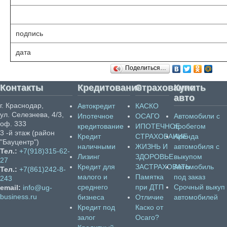
подпись
дата
Поделиться…
Контакты
Кредитование
Страхование
Купить
авто
г. Краснодар,
Автокредит
КАСКО
ул. Селезнева, 4/3,
Ипотечное
ОСАГО
Автомобили с
оф. 333
кредитование
ИПОТЕЧНОЕ
пробегом
3 -й этаж (район
Кредит
СТРАХОВАНИЕ
Аренда
"Бауцентр")
наличными
ЖИЗНЬ И
автомобиля с
Тел.:
+7(918)315-62-
Лизинг
ЗДОРОВЬЕ
выкупом
27
Кредит для
ЗАСТРАХОВАТЬ
Автомобиль
Тел.:
+7(861)242-8-
малого и
Памятка
под заказ
243
среднего
при ДТП
Срочный выкуп
email:
info@ug-
business.ru
бизнеса
Отличие
автомобилей
Кредит под
Каско от
залог
Осаго?