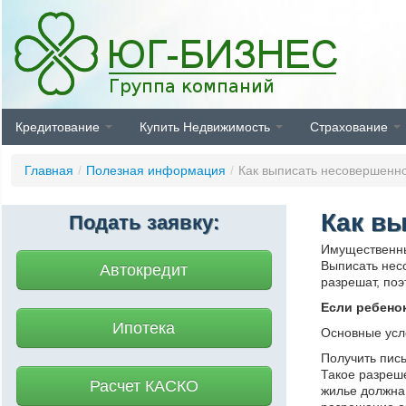
Кредитование
Купить Недвижимость
Страхование
Главная
/
Полезная информация
/
Как выписать несовершенно
Как в
Подать заявку:
Имущественны
Выписать несо
Автокредит
разрешат, по
Если ребено
Ипотека
Основные усл
Получить пись
Такое разреше
Расчет КАСКО
жилье должна 