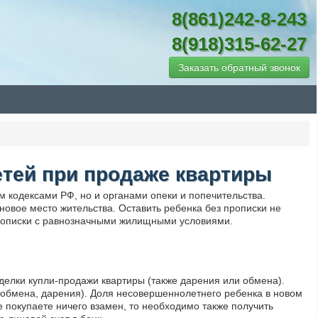
8(861)242-8-243
8(918)315-62-27
Заказать обратный звонок
етей при продаже квартиры
кодексами РФ, но и органами опеки и попечительства.
овое место жительства. Оставить ребенка без прописки не
прописки с равнозначными жилищными условиями.
делки купли-продажи квартиры (также дарения или обмена).
 (обмена, дарения). Доля несовершеннолетнего ребенка в новом
 покупаете ничего взамен, то необходимо также получить