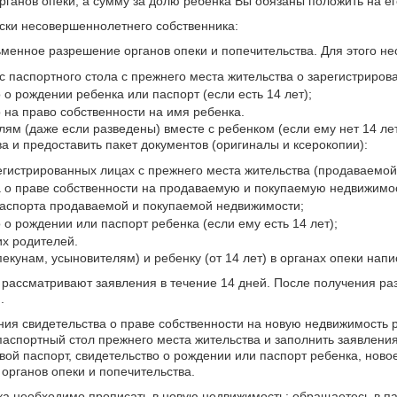
ганов опеки, а сумму за долю ребенка Вы обязаны положить на его
ски несовершеннолетнего собственника:
ьменное разрешение органов опеки и попечительства. Для этого н
 с паспортного стола с прежнего места жительства о зарегистриров
 о рождении ребенка или паспорт (если есть 14 лет);
 на право собственности на имя ребенка.
ям (даже если разведены) вместе с ребенком (если ему нет 14 лет,
а и предоставить пакет документов (оригиналы и ксерокопии):
егистрированных лицах с прежнего места жительства (продаваемой
а о праве собственности на продаваемую и покупаемую недвижимо
паспорта продаваемой и покупаемой недвижимости;
 о рождении или паспорт ребенка (если ему есть 14 лет);
их родителей.
екунам, усыновителям) и ребенку (от 14 лет) в органах опеки нап
 рассматривают заявления в течение 14 дней. После получения ра
.
ния свидетельства о праве собственности на новую недвижимость 
паспортный стол прежнего места жительства и заполнить заявления
вой паспорт, свидетельство о рождении или паспорт ребенка, ново
органов опеки и попечительства.
ка необходимо прописать в новую недвижимость: обращаетесь в па