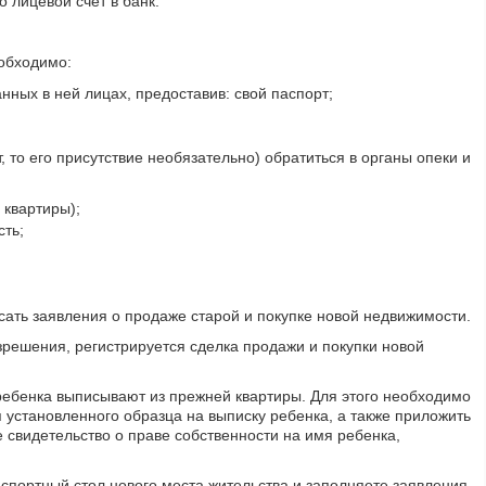
 лицевой счет в банк.
еобходимо:
анных в ней лицах, предоставив: свой паспорт;
 то его присутствие необязательно) обратиться в органы опеки и
 квартиры);
сть;
исать заявления о продаже старой и покупке новой недвижимости.
зрешения, регистрируется сделка продажи и покупки новой
ребенка выписывают из прежней квартиры. Для этого необходимо
 установленного образца на выписку ребенка, а также приложить
е свидетельство о праве собственности на имя ребенка,
спортный стол нового места жительства и заполняете заявления