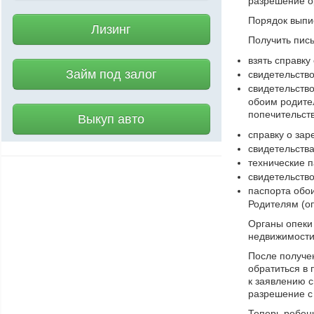
разрешение ор
Порядок выпи
Лизинг
Получить пис
взять справку
Займ под залог
свидетельство
свидетельство
обоим родител
попечительств
Выкуп авто
справку о зар
свидетельств
технические 
свидетельство
паспорта обо
Родителям (оп
Органы опеки
недвижимости
После получе
обратиться в 
к заявлению с
разрешение с 
Теперь ребен