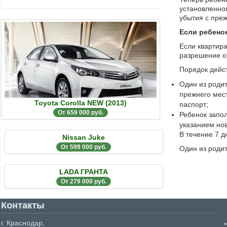
установленног
убытия с преж
Если ребено
Если квартира
разрешение ор
Порядок дейс
Один из родит
прежнего мест
Toyota Corolla NEW (2013)
паспорт;
От 659 000 руб.
Ребенок запол
указанием нов
В течение 7 д
Nissan Juke
От 599 000 руб.
Один из роди
LADA ГРАНТА
От 279 000 руб.
Контакты
г. Краснодар,