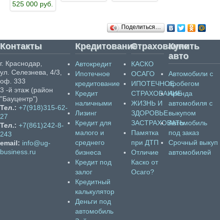
525 000 руб.
Поделиться…
Контакты
Кредитование
Страхование
Купить
авто
г. Краснодар,
Автокредит
КАСКО
ул. Селезнева, 4/3,
Ипотечное
ОСАГО
Автомобили с
оф. 333
кредитование
ИПОТЕЧНОЕ
пробегом
3 -й этаж (район
Кредит
СТРАХОВАНИЕ
Аренда
"Бауцентр")
наличными
ЖИЗНЬ И
автомобиля с
Тел.:
+7(918)315-62-
Лизинг
ЗДОРОВЬЕ
выкупом
27
Кредит для
ЗАСТРАХОВАТЬ
Автомобиль
Тел.:
+7(861)242-8-
малого и
Памятка
под заказ
243
среднего
при ДТП
Срочный выкуп
email:
info@ug-
business.ru
бизнеса
Отличие
автомобилей
Кредит под
Каско от
залог
Осаго?
Кредитный
калькулятор
Деньги под
автомобиль