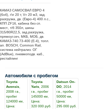
КАМАЗ САМОСВАЛ ЕВРО 4
(6х4), г\п 20 т, V= 20 м3, зад.
разгрузка, дв. (Евро-4) 400 л.с.,
КПП ZF16, кабина без сп.
мест., т/б 350л, шины
315/80R22,5, зад.разгрузка,
прямоуг.сеч, МКБ, МОБ, дв.
КАМАЗ-740.73-400 (E-4), топл.
ап. BOSCH, Common Rail,
система нейтрализ. ОГ
(AdBlue), пневмоподв. каб.,
рестайлинг
Автомобили с пробегом
Toyota
Toyota
Datsun On-
Avensis
,
Yaris
, 2006
DO
, 2014
2008 г.в.,
г.в., пробег
г.в., пробег
пробег
145000 км,
50000 км,
124000 км,
Цена:
Цена:
Цена:
320 000 руб.
295 000 руб.