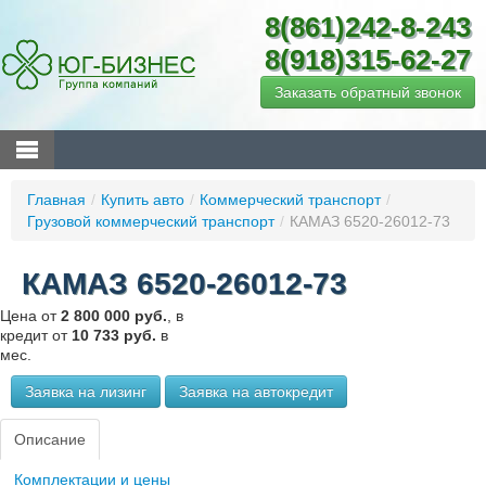
8(861)242-8-243
8(918)315-62-27
Заказать обратный звонок
Главная
/
Купить авто
/
Коммерческий транспорт
/
Грузовой коммерческий транспорт
/
КАМАЗ 6520-26012-73
КАМАЗ 6520-26012-73
Цена от
2 800 000 руб.
, в
кредит от
10 733 руб.
в
мес.
Заявка на лизинг
Заявка на автокредит
Описание
Комплектации и цены