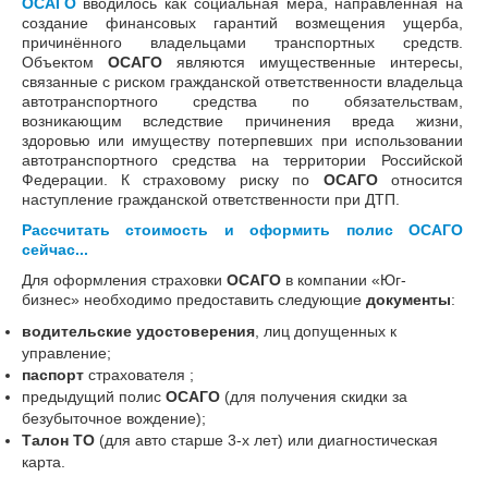
ОСАГО
вводилось как социальная мера, направленная на
создание финансовых гарантий возмещения ущерба,
причинённого владельцами транспортных средств.
Объектом
ОСАГО
являются имущественные интересы,
связанные с риском гражданской ответственности владельца
автотранспортного средства по обязательствам,
возникающим вследствие причинения вреда жизни,
здоровью или имуществу потерпевших при использовании
автотранспортного средства на территории Российской
Федерации. К страховому риску по
ОСАГО
относится
наступление гражданской ответственности при ДТП.
Рассчитать стоимость и оформить полис ОСАГО
сейчас...
Для оформления страховки
ОСАГО
в компании «Юг-
бизнес» необходимо предоставить следующие
документы
:
водительские удостоверения
, лиц допущенных к
управление;
паспорт
страхователя ;
предыдущий полис
ОСАГО
(для получения скидки за
безубыточное вождение);
Талон ТО
(для авто старше 3-х лет) или диагностическая
карта.