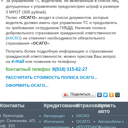
За управление ТС водителем, не включенным в список лиц,
допущенных к управлению предусмотрен штраф в размере
3 МРОТ (300 рублей).
Полис «
ОСАГО
» входит в список документов, которые
водитель должен иметь при управлении ТС и предъявлять
по требованию сотрудников ГИБДД. Наличие полиса
добровольного страхования гражданской ответственности
(
КАСКО
) не отменяет необходимости обязательного
страхования «
ОСАГО
».
Получить более подробную информацию о страховании
гражданской ответственности, можно прислав Ваш вопрос
e-mail
на
или позвонив по телефону:
Контактный телефон:
8(918) 315-62-27
РАССЧИТАТЬ СТОИМОСТЬ ПОЛИСА ОСАГО...
ОФОРМИТЬ ОСАГО...
Поделиться…
Контакты
Кредитование
Страхование
Купить
авто
г. Краснодар,
Автокредит
КАСКО
ул. Селезнева, 4/3,
Ипотечное
ОСАГО
Автомобили с
оф. 333
кредитование
ИПОТЕЧНОЕ
пробегом