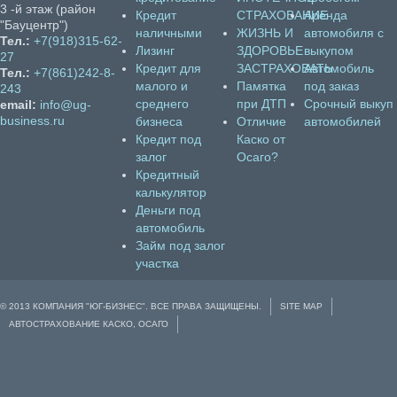
3 -й этаж (район
Кредит
СТРАХОВАНИЕ
Аренда
"Бауцентр")
наличными
ЖИЗНЬ И
автомобиля с
Тел.:
+7(918)315-62-
Лизинг
ЗДОРОВЬЕ
выкупом
27
Кредит для
ЗАСТРАХОВАТЬ
Автомобиль
Тел.:
+7(861)242-8-
малого и
Памятка
под заказ
243
среднего
при ДТП
Срочный выкуп
email:
info@ug-
business.ru
бизнеса
Отличие
автомобилей
Кредит под
Каско от
залог
Осаго?
Кредитный
калькулятор
Деньги под
автомобиль
Займ под залог
участка
© 2013 КОМПАНИЯ "ЮГ-БИЗНЕС". ВСЕ ПРАВА ЗАЩИЩЕНЫ.
SITE MAP
АВТОСТРАХОВАНИЕ КАСКО, ОСАГО