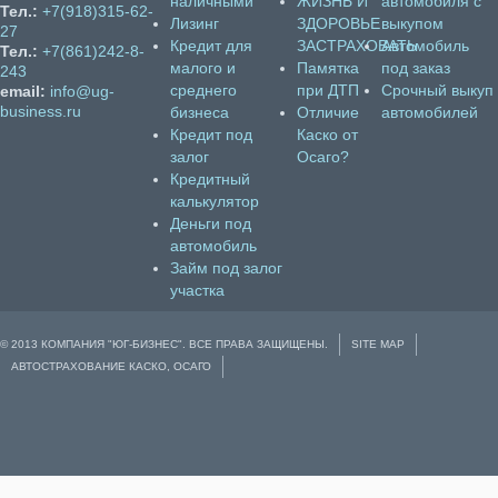
наличными
ЖИЗНЬ И
автомобиля с
Тел.:
+7(918)315-62-
Лизинг
ЗДОРОВЬЕ
выкупом
27
Кредит для
ЗАСТРАХОВАТЬ
Автомобиль
Тел.:
+7(861)242-8-
малого и
Памятка
под заказ
243
среднего
при ДТП
Срочный выкуп
email:
info@ug-
business.ru
бизнеса
Отличие
автомобилей
Кредит под
Каско от
залог
Осаго?
Кредитный
калькулятор
Деньги под
автомобиль
Займ под залог
участка
© 2013 КОМПАНИЯ "ЮГ-БИЗНЕС". ВСЕ ПРАВА ЗАЩИЩЕНЫ.
SITE MAP
АВТОСТРАХОВАНИЕ КАСКО, ОСАГО