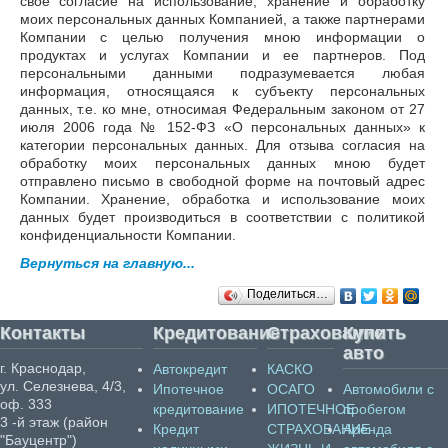
свое согласие на использование, хранение и обработку
моих персональных данных Компанией, а также партнерами
Компании с целью получения мною информации о
продуктах и услугах Компании и ее партнеров. Под
персональными данными подразумевается любая
информация, относящаяся к субъекту персональных
данных, т.е. ко мне, относимая Федеральным законом от 27
июля 2006 года № 152-ФЗ «О персональных данных» к
категории персональных данных. Для отзыва согласия на
обработку моих персональных данных мною будет
отправлено письмо в свободной форме на почтовый адрес
Компании. Хранение, обработка и использование моих
данных будет производиться в соответствии с политикой
конфиденциальности Компании.
Вернуться на главную...
Поделиться…
Контакты
Кредитование
Страхование
Купить
авто
г. Краснодар,
Автокредит
КАСКО
ул. Селезнева, 4/3,
Ипотечное
ОСАГО
Автомобили с
оф. 333
кредитование
ИПОТЕЧНОЕ
пробегом
3 -й этаж (район
Кредит
СТРАХОВАНИЕ
Аренда
"Бауцентр")