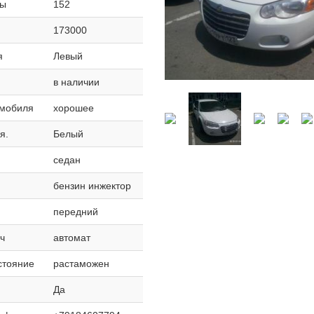
лы
152
173000
я
Левый
в наличии
омобиля
хорошее
я.
Белый
седан
бензин инжектор
передний
ч
автомат
стояние
растаможен
Да