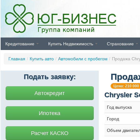
Кредитование
Купить Недвижимость
Страхование
Главная
/
Купить авто
/
Автомобили с пробегом
/
Продажа Chrys
Продаж
Подать заявку:
Цена: 210 000
Автокредит
Chrysler S
Год выпуска
Ипотека
Город
Объем двигате
Расчет КАСКО