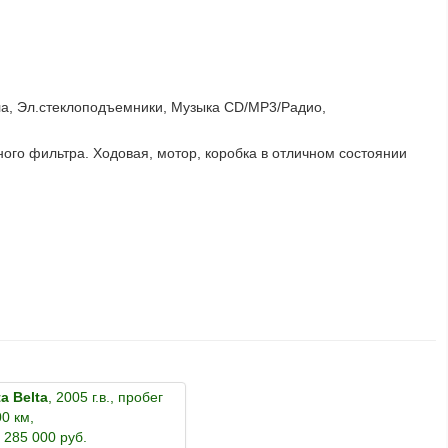
ала, Эл.стеклоподъемники, Музыка CD/МР3/Радио,
ого фильтра. Ходовая, мотор, коробка в отличном состоянии
a Belta
, 2005 г.в., пробег
0 км,
 285 000 руб.