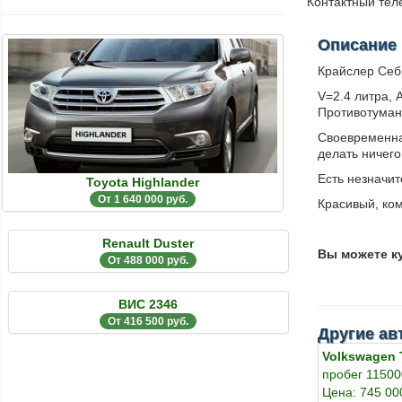
Контактный те
Описание
Крайслер Себр
V=2.4 литра,
Противотума
Своевременна
делать ничего
Есть незначи
Toyota Highlander
От 1 640 000 руб.
Красивый, ко
Renault Duster
Вы можете к
От 488 000 руб.
ВИС 2346
От 416 500 руб.
Другие ав
Volkswagen 
пробег 11500
Цена: 745 00