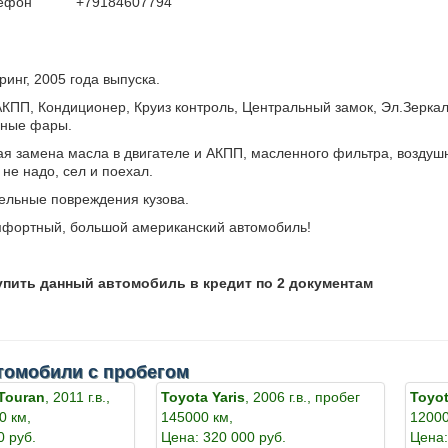
лефон
+79184607794
инг, 2005 года выпуска.
 АКПП, Кондиционер, Круиз контроль, Центральный замок, Эл.Зерк
нные фары.
я замена масла в двигателе и АКПП, масленного фильтра, воздушн
 не надо, сел и поехал.
тельные повреждения кузова.
мфортный, большой американский автомобиль!
упить данный автомобиль в кредит по 2 документам
томобили с пробегом
Touran
, 2011 г.в.,
Toyota Yaris
, 2006 г.в., пробег
Toyot
0 км,
145000 км,
12000
0 руб.
Цена: 320 000 руб.
Цена: