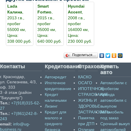
Lada
Smart
Hyundai
Калина
,
Fortwo
,
Accent
,
2013 г.в.,
2015 г.в.,
2008 г.в.,
пробег
пробег
пробег
55000 км,
35000 км,
164000 км,
Цена:
Цена:
Цена:
338 000 руб.
640 000 руб.
230 000 руб.
Поделиться…
Контакты
Кредитование
Страхование
Купить
авто
г. Краснодар,
Автокредит
КАСКО
ул. Селезнева, 4/3,
Ипотечное
ОСАГО
Автомобили с
оф. 333
кредитование
ИПОТЕЧНОЕ
пробегом
3 -й этаж (район
Кредит
СТРАХОВАНИЕ
Аренда
"Бауцентр")
наличными
ЖИЗНЬ И
автомобиля с
Тел.:
+7(918)315-62-
Лизинг
ЗДОРОВЬЕ
выкупом
27
Кредит для
ЗАСТРАХОВАТЬ
Автомобиль
Тел.:
+7(861)242-8-
малого и
Памятка
под заказ
243
среднего
при ДТП
Срочный выкуп
email:
info@ug-
business.ru
бизнеса
Отличие
автомобилей