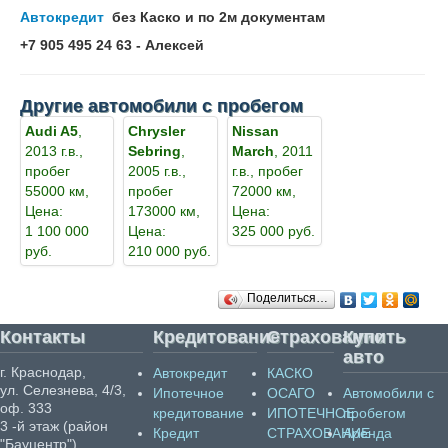
Автокредит
без Каско и по 2м документам
+7 905 495 24 63 - Алексей
Другие автомобили с пробегом
Audi A5
,
Chrysler
Nissan
2013 г.в.,
Sebring
,
March
, 2011
пробег
2005 г.в.,
г.в., пробег
55000 км,
пробег
72000 км,
Цена:
173000 км,
Цена:
1 100 000
Цена:
325 000 руб.
руб.
210 000 руб.
Поделиться…
Контакты
Кредитование
Страхование
Купить
авто
г. Краснодар,
Автокредит
КАСКО
ул. Селезнева, 4/3,
Ипотечное
ОСАГО
Автомобили с
оф. 333
кредитование
ИПОТЕЧНОЕ
пробегом
3 -й этаж (район
Кредит
СТРАХОВАНИЕ
Аренда
"Бауцентр")