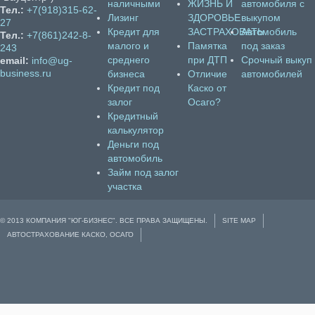
наличными
ЖИЗНЬ И
автомобиля с
Тел.:
+7(918)315-62-
Лизинг
ЗДОРОВЬЕ
выкупом
27
Кредит для
ЗАСТРАХОВАТЬ
Автомобиль
Тел.:
+7(861)242-8-
малого и
Памятка
под заказ
243
среднего
при ДТП
Срочный выкуп
email:
info@ug-
business.ru
бизнеса
Отличие
автомобилей
Кредит под
Каско от
залог
Осаго?
Кредитный
калькулятор
Деньги под
автомобиль
Займ под залог
участка
© 2013 КОМПАНИЯ "ЮГ-БИЗНЕС". ВСЕ ПРАВА ЗАЩИЩЕНЫ.
SITE MAP
АВТОСТРАХОВАНИЕ КАСКО, ОСАГО