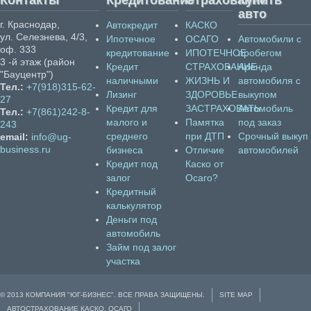
Контакты
Кредитование
Страхование
Купить
авто
г. Краснодар,
Автокредит
КАСКО
ул. Селезнева, 4/3,
Ипотечное
ОСАГО
Автомобили с
оф. 333
кредитование
ИПОТЕЧНОЕ
пробегом
3 -й этаж (район
Кредит
СТРАХОВАНИЕ
Аренда
"Бауцентр")
наличными
ЖИЗНЬ И
автомобиля с
Тел.:
+7(918)315-62-
Лизинг
ЗДОРОВЬЕ
выкупом
27
Кредит для
ЗАСТРАХОВАТЬ
Автомобиль
Тел.:
+7(861)242-8-
малого и
Памятка
под заказ
243
среднего
при ДТП
Срочный выкуп
email:
info@ug-
business.ru
бизнеса
Отличие
автомобилей
Кредит под
Каско от
залог
Осаго?
Кредитный
калькулятор
Деньги под
автомобиль
Займ под залог
участка
© 2013 КОМПАНИЯ "ЮГ-БИЗНЕС". ВСЕ ПРАВА ЗАЩИЩЕНЫ.
SITE MAP
АВТОСТРАХОВАНИЕ КАСКО, ОСАГО