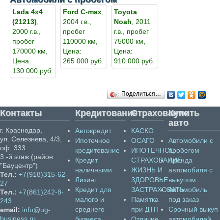
Lada 4x4
Ford C-max
,
Toyota
(21213)
,
2004 г.в.,
Noah
, 2011
2000 г.в.,
пробег
г.в., пробег
пробег
110000 км,
75000 км,
170000 км,
Цена:
Цена:
Цена:
265 000 руб.
910 000 руб.
130 000 руб.
Поделиться…
Контакты
Кредитование
Страхование
Купить
авто
г. Краснодар,
Автокредит
КАСКО
ул. Селезнева, 4/3,
Ипотечное
ОСАГО
Автомобили с
оф. 333
кредитование
ИПОТЕЧНОЕ
пробегом
3 -й этаж (район
Кредит
СТРАХОВАНИЕ
Аренда
"Бауцентр")
наличными
ЖИЗНЬ И
автомобиля с
Тел.:
+7(918)315-62-
Лизинг
ЗДОРОВЬЕ
выкупом
27
Кредит для
ЗАСТРАХОВАТЬ
Автомобиль
Тел.:
+7(861)242-8-
малого и
Памятка
под заказ
243
среднего
при ДТП
Срочный выкуп
email:
info@ug-
business.ru
бизнеса
Отличие
автомобилей