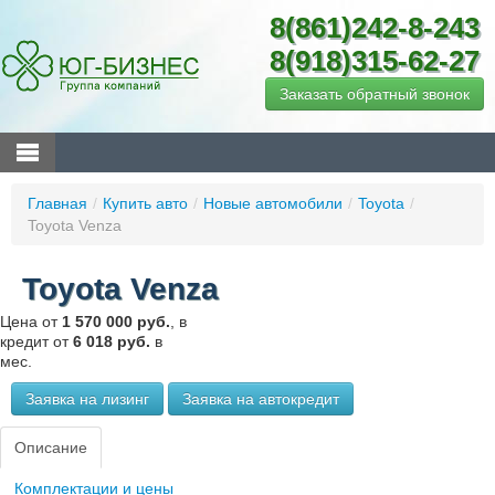
8(861)242-8-243
8(918)315-62-27
Заказать обратный звонок
Главная
/
Купить авто
/
Новые автомобили
/
Toyota
/
Toyota Venza
Toyota Venza
Цена от
1 570 000 руб.
, в
кредит от
6 018 руб.
в
мес.
Заявка на лизинг
Заявка на автокредит
Описание
Комплектации и цены