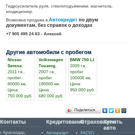
Гидроусилитель руля, стеклоподъёмники, магнитола,
кондиционер.
Автокредит
по двум
Возможна продажа в
документам, без справок о доходах
+7 905 495 24 63 - Алексей
Другие автомобили с пробегом
Nissan
Volkswagen
BMW 750 LI
,
Serena
,
Touareg
,
2009 г.в.,
2011 г.в.,
2007 г.в.,
пробег
пробег
пробег
100000 км,
80000 км,
190000 км,
Цена:
Цена:
Цена:
950 000 руб.
750 000 руб.
680 000 руб.
Поделиться…
Контакты
Кредитование
Страхование
Купить
авто
г. Краснодар,
Автокредит
КАСКО