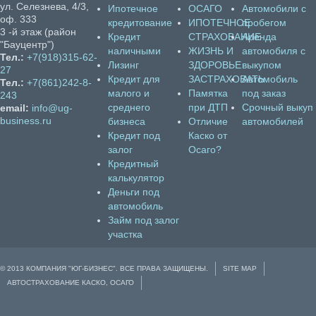
ул. Селезнева, 4/3,
Ипотечное
ОСАГО
Автомобили с
оф. 333
кредитование
ИПОТЕЧНОЕ
пробегом
3 -й этаж (район
Кредит
СТРАХОВАНИЕ
Аренда
"Бауцентр")
наличными
ЖИЗНЬ И
автомобиля с
Тел.:
+7(918)315-62-
Лизинг
ЗДОРОВЬЕ
выкупом
27
Кредит для
ЗАСТРАХОВАТЬ
Автомобиль
Тел.:
+7(861)242-8-
малого и
Памятка
под заказ
243
среднего
при ДТП
Срочный выкуп
email:
info@ug-
business.ru
бизнеса
Отличие
автомобилей
Кредит под
Каско от
залог
Осаго?
Кредитный
калькулятор
Деньги под
автомобиль
Займ под залог
участка
© 2013 КОМПАНИЯ "ЮГ-БИЗНЕС". ВСЕ ПРАВА ЗАЩИЩЕНЫ.
SITE MAP
АВТОСТРАХОВАНИЕ КАСКО, ОСАГО