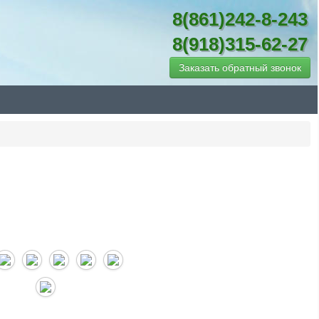
8(861)242-8-243
8(918)315-62-27
Заказать обратный звонок