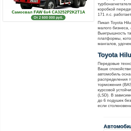
турбонагнетател
коробкой переда
Самосвал FAW 6x4 CA3252P2K2T1A
171 л.с. работа
От 2 600 000 руб.
Пикап Toyota Hi
малого бизнеса, 
Выигрышность так
платформы, кото
мангалов, удочек
Toyota Hil
Передовые техно
Ваше спокойстви
автомобиль осна
распределения т
торможения (BAS
курсовой устойч
(LSD). В зависи
до 6 подушек бе
если столкновен
Автомобил