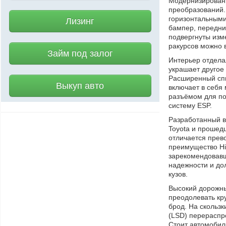
Модернизированн
преобразований.
горизонтальными
Лизинг
бампер, передни
подвергнуты изм
ракурсов можно 
Займ под залог
Интерьер отдела
украшает другое
Расширенный спи
Выкуп авто
включает в себя
разъёмом для по
систему ESP.
Разработанный в
Toyota и прошед
отличается прев
преимущество Hi
зарекомендовавш
надежности и дол
кузов.
Высокий дорожны
преодолевать кру
брод. На скольз
(LSD) перераспр
Стоит автомобил