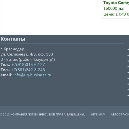
Toyota Camr
150000 км,
Цена: 1 040 
Контакты
г. Краснодар,
ул. Селезнева, 4/3, оф. 333
3 -й этаж (район "Бауцентр")
Тел.:
+7(918)315-62-27
Тел.:
+7(861)242-8-243
email:
info@ug-business.ru
© 2013 КОМПАНИЯ "ЮГ-БИЗНЕС". ВСЕ ПРАВА ЗАЩИЩЕНЫ.
SITE MAP
АВТОСТРАХ