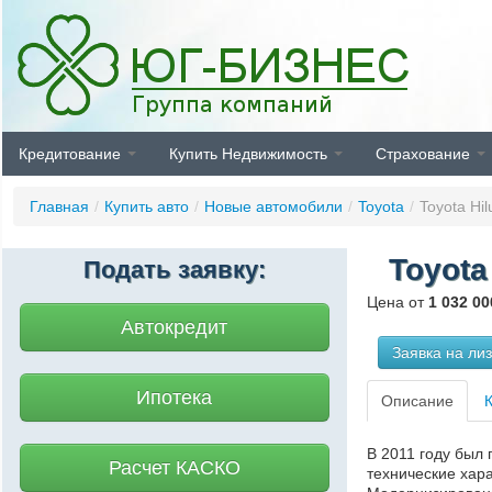
Кредитование
Купить Недвижимость
Страхование
Главная
/
Купить авто
/
Новые автомобили
/
Toyota
/
Toyota Hil
Toyota
Подать заявку:
Цена от
1 032 00
Автокредит
Заявка на ли
Ипотека
Описание
В 2011 году был 
Расчет КАСКО
технические хар