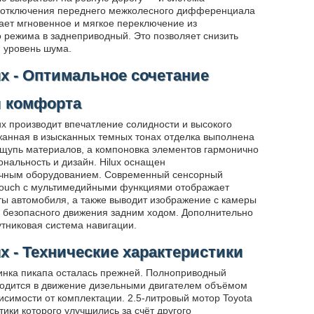
 отключения переднего межколесного дифференциала
ает мгновенное и мягкое переключение из
 режима в заднеприводный. Это позволяет снизить
и уровень шума.
lux - Оптимальное сочетание
и комфорта
ux производит впечатление солидности и высокого
жанная в изысканных темных тонах отделка выполнена
ощупь материалов, а компоновка элементов гармонично
ональность и дизайн. Hilux оснащен
ичным оборудованием. Современный сенсорный
Touch с мультимедийными функциями отображает
ы автомобиля, а также выводит изображение с камеры
я безопасного движения задним ходом. Дополнительно
утниковая система навигации.
ux - Технические характеристики
инка пикапа осталась прежней. Полноприводный
одится в движение дизельными двигателем объёмом
ависимости от комплектации. 2.5-литровый мотор Toyota
стики которого улучшились за счёт другого