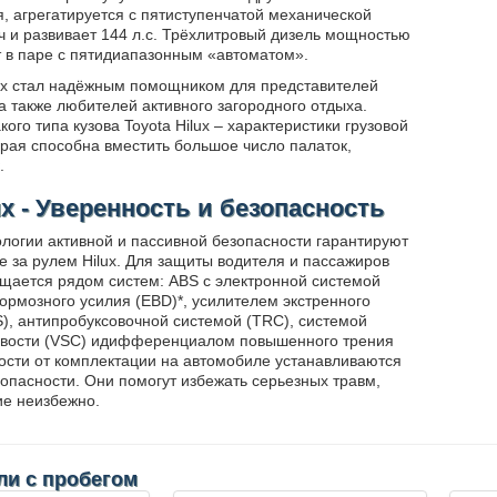
я, агрегатируется с пятиступенчатой механической
ч и развивает 144 л.с. Трёхлитровый дизель мощностью
ет в паре с пятидиапазонным «автоматом».
lux стал надёжным помощником для представителей
а также любителей активного загородного отдыха.
ого типа кузова Toyota Hilux – характеристики грузовой
рая способна вместить большое число палаток,
.
ux - Уверенность и безопасность
логии активной и пассивной безопасности гарантируют
е за рулем Hilux. Для защиты водителя и пассажиров
щается рядом систем: ABS с электронной системой
ормозного усилия (EBD)*, усилителем экстренного
), антипробуксовочной системой (TRC), системой
ивости (VSC) идифференциалом повышенного трения
мости от комплектации на автомобиле устанавливаются
зопасности. Они помогут избежать серьезных травм,
ие неизбежно.
и с пробегом