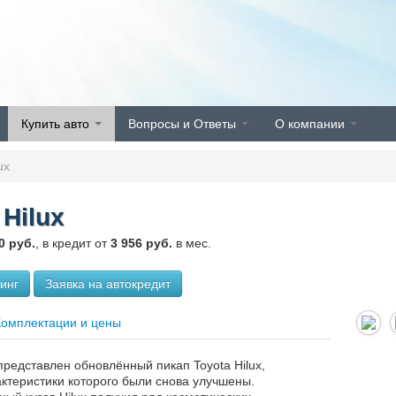
Купить авто
Вопросы и Ответы
О компании
ux
 Hilux
0 руб.
, в кредит от
3 956 руб.
в мес.
зинг
Заявка на автокредит
Комплектации и цены
представлен обновлённый пикап Toyota Hilux,
актеристики которого были снова улучшены.