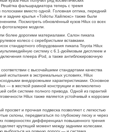
ый кузов Hilux получил ряд косметических
 Решётка фальшрадиатора теперь с тремя
 полосками вместо одной. Головная оптика, передний
е и задние крылья «Тойоты Хайлюкс» также были
енениям. Посмотреть обновлённый кузов Hilux со всех
в фотогалерее модели.
ли более дорогими материалами. Салон пикапа
 рулевое колесо с серебристыми вставками.
сок стандартного оборудования пикапа Toyota Hilux
 мультимедийную систему с 6.1-дюймовым дисплеем и
дключения плеера iPod, а также антиблокировочную
 соответствии с высочайшими стандартами качества
ший испытания в экстремальных условиях, Hilux
осходными внедорожными характеристиками. Основное
lux — в жесткой рамной конструкции и великолепно
ей себя системе полного привода. Одной из гарантий
говечности Hilux также является устойчивый к коррозии
й просвет и прочная подвеска позволяют с легкостью
тые склоны, передвигаться по глубокому песку и через
ких поверхностях дифференциал повышенного трения
еделяет крутящий момент между задними колесами.
ю выбраться на ровную дорогу — и система