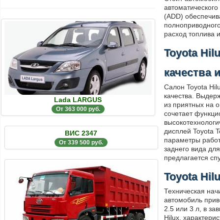
автоматического
(ADD) обеспечив
полноприводного
расход топлива 
Toyota Hi
качества 
Салон Toyota Hil
качества. Выдер
Lada LARGUS
из приятных на 
От 363 000 руб.
сочетает функци
высокотехнолог
дисплей Toyota 
ВИС 2347
параметры работ
От 339 500 руб.
заднего вида дл
предлагается сп
Toyota Hil
Техническая нач
автомобиль прив
2.5 или 3 л, в з
Hilux, характери