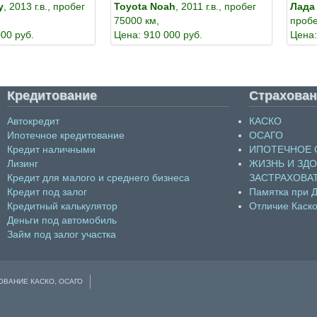
y
, 2013 г.в., пробег
Toyota Noah
, 2011 г.в., пробег
Лада
75000 км,
пробе
000 руб.
Цена: 910 000 руб.
Цена:
Кредитование
Страхован
Автокредит
КАСКО
Ипотечное кредитование
ОСАГО
Кредит наличными
ИПОТЕЧНОЕ 
Лизинг
ЖИЗНЬ И ЗД
Кредит для малого и среднего бизнеса
ЗАСТРАХОВА
Кредит под залог
Памятка при 
Кредитный калькулятор
Отличие Каско
Деньги под автомобиль
Займ под залог участка
ОВАНИЕ КАСКО, ОСАГО