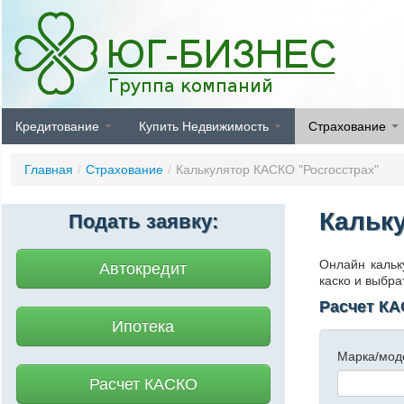
Кредитование
Купить Недвижимость
Страхование
Главная
/
Страхование
/
Калькулятор КАСКО "Росгосстрах"
Кальк
Подать заявку:
Онлайн кальк
Автокредит
каско и выбра
Расчет К
Ипотека
Марка/мод
Расчет КАСКО