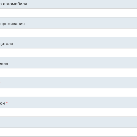
ка автомобиля
 проживания
дителя
ения
*
фон
*