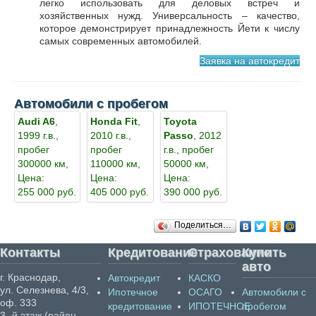
легко использовать для деловых встреч и
хозяйственных нужд. Универсальность – качество,
которое демонстрирует принадлежность Йети к числу
самых современных автомобилей.
Заявка на автокредит
Автомобили с пробегом
Audi A6
,
Honda Fit
,
Toyota
1999 г.в.,
2010 г.в.,
Passo
, 2012
пробег
пробег
г.в., пробег
300000 км,
110000 км,
50000 км,
Цена:
Цена:
Цена:
255 000 руб.
405 000 руб.
390 000 руб.
Поделиться…
Контакты
Кредитование
Страхование
Купить
авто
г. Краснодар,
Автокредит
КАСКО
ул. Селезнева, 4/3,
Ипотечное
ОСАГО
Автомобили с
оф. 333
кредитование
ИПОТЕЧНОЕ
пробегом
3 -й этаж (район