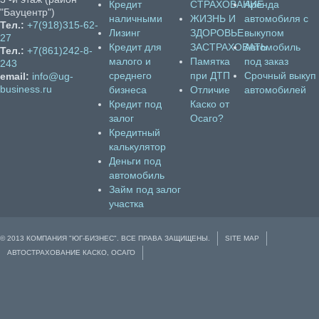
Кредит
СТРАХОВАНИЕ
Аренда
"Бауцентр")
наличными
ЖИЗНЬ И
автомобиля с
Тел.:
+7(918)315-62-
Лизинг
ЗДОРОВЬЕ
выкупом
27
Кредит для
ЗАСТРАХОВАТЬ
Автомобиль
Тел.:
+7(861)242-8-
малого и
Памятка
под заказ
243
среднего
при ДТП
Срочный выкуп
email:
info@ug-
business.ru
бизнеса
Отличие
автомобилей
Кредит под
Каско от
залог
Осаго?
Кредитный
калькулятор
Деньги под
автомобиль
Займ под залог
участка
© 2013 КОМПАНИЯ "ЮГ-БИЗНЕС". ВСЕ ПРАВА ЗАЩИЩЕНЫ.
SITE MAP
АВТОСТРАХОВАНИЕ КАСКО, ОСАГО